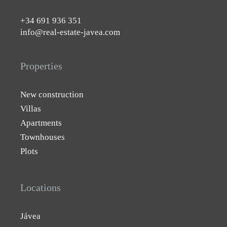
+34 691 936 351
info@real-estate-javea.com
Properties
New construction
Villas
Apartments
Townhouses
Plots
Locations
Jávea