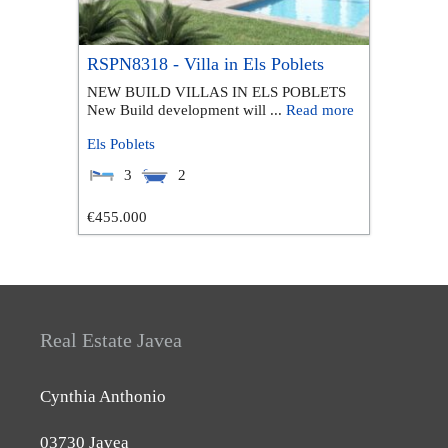
RSPN8318 - Villa in Els Poblets
NEW BUILD VILLAS IN ELS POBLETS
New Build development will ...
Read more
Els Poblets
3
2
€455.000
Real Estate Javea
Cynthia Anthonio
03730 Javea